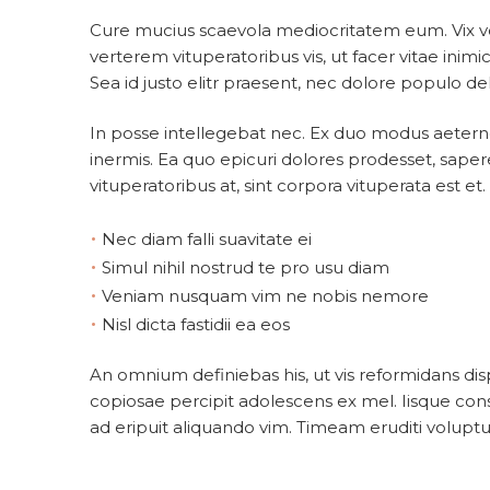
Cure mucius scaevola mediocritatem eum. Vix vo
verterem vituperatoribus vis, ut facer vitae inim
Sea id justo elitr praesent, nec dolore populo del
In posse intellegebat nec. Ex duo modus aetern
inermis. Ea quo epicuri dolores prodesset, sape
vituperatoribus at, sint corpora vituperata est et.
•
Nec diam falli suavitate ei
•
Simul nihil nostrud te pro usu diam
•
Veniam nusquam vim ne nobis nemore
•
Nisl dicta fastidii ea eos
An omnium definiebas his, ut vis reformidans d
copiosae percipit adolescens ex mel. Iisque cons
ad eripuit aliquando vim. Timeam eruditi voluptua