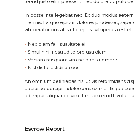
Sea id justo elitr praesent, nec dolore populo del
In posse intellegebat nec. Ex duo modus aetern
inermis. Ea quo epicuri dolores prodesset, sape
vituperatoribus at, sint corpora vituperata est et.
•
Nec diam falli suavitate ei
•
Simul nihil nostrud te pro usu diam
•
Veniam nusquam vim ne nobis nemore
•
Nisl dicta fastidii ea eos
An omnium definiebas his, ut vis reformidans d
copiosae percipit adolescens ex mel. Iisque cons
ad eripuit aliquando vim. Timeam eruditi voluptua
Escrow Report