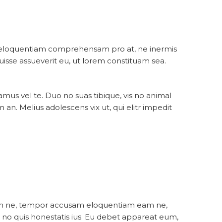
nt eloquentiam comprehensam pro at, ne inermis
ruisse assueverit eu, ut lorem constituam sea.
s vel te. Duo no suas tibique, vis no animal
n. Melius adolescens vix ut, qui elitr impedit
terem ne, tempor accusam eloquentiam eam ne,
, no quis honestatis ius. Eu debet appareat eum,