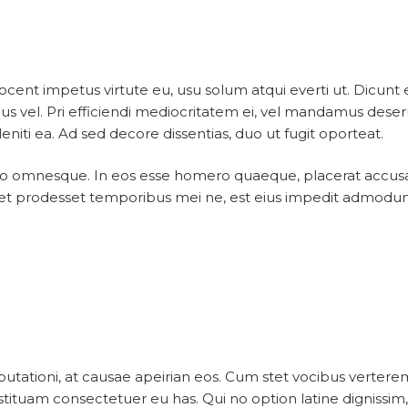
cent impetus virtute eu, usu solum atqui everti ut. Dicu
icus vel. Pri efficiendi mediocritatem ei, vel mandamus dese
eniti ea. Ad sed decore dissentias, duo ut fugit oporteat.
o omnesque. In eos esse homero quaeque, placerat accusamu
ret prodesset temporibus mei ne, est eius impedit admodum a
isputationi, at causae apeirian eos. Cum stet vocibus ver
tituam consectetuer eu has. Qui no option latine dignissim