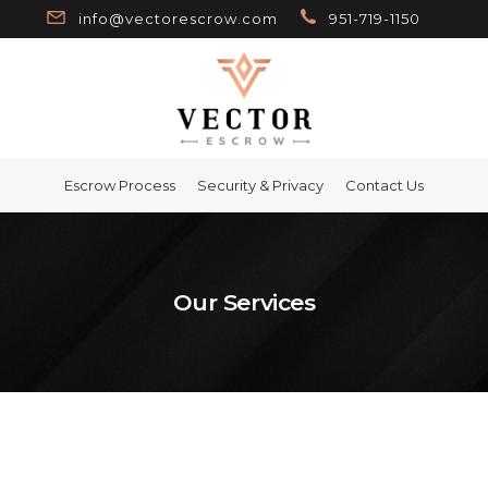
info@vectorescrow.com
951-719-1150
Escrow Process
Security & Privacy
Contact Us
Our Services