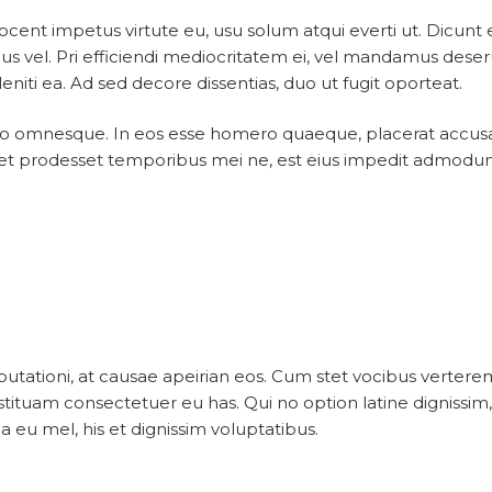
cent impetus virtute eu, usu solum atqui everti ut. Dicu
icus vel. Pri efficiendi mediocritatem ei, vel mandamus dese
eniti ea. Ad sed decore dissentias, duo ut fugit oporteat.
o omnesque. In eos esse homero quaeque, placerat accusamu
ret prodesset temporibus mei ne, est eius impedit admodum a
isputationi, at causae apeirian eos. Cum stet vocibus ver
tituam consectetuer eu has. Qui no option latine dignissim
 eu mel, his et dignissim voluptatibus.