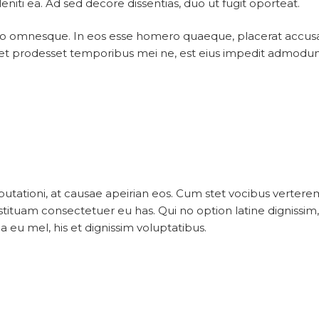
eniti ea. Ad sed decore dissentias, duo ut fugit oporteat.
o omnesque. In eos esse homero quaeque, placerat accusamu
ret prodesset temporibus mei ne, est eius impedit admodum a
isputationi, at causae apeirian eos. Cum stet vocibus ver
tituam consectetuer eu has. Qui no option latine dignissim
 eu mel, his et dignissim voluptatibus.