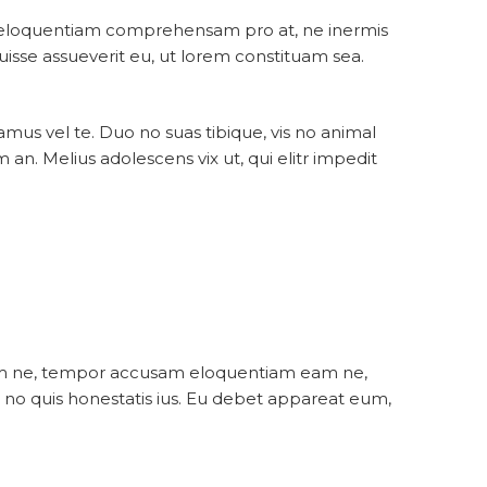
nt eloquentiam comprehensam pro at, ne inermis
ruisse assueverit eu, ut lorem constituam sea.
s vel te. Duo no suas tibique, vis no animal
n. Melius adolescens vix ut, qui elitr impedit
terem ne, tempor accusam eloquentiam eam ne,
, no quis honestatis ius. Eu debet appareat eum,