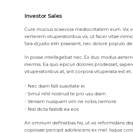
Investor Sales
Cure mucius scaevola mediocritatem eum. Vix vo
verterem vituperatoribus vis, ut facer vitae inim
Sea id justo elitr praesent, nec dolore populo del
In posse intellegebat nec. Ex duo modus aetern
inermis. Ea quo epicuri dolores prodesset, sape
vituperatoribus at, sint corpora vituperata est et.
•
Nec diam falli suavitate ei
•
Simul nihil nostrud te pro usu diam
•
Veniam nusquam vim ne nobis nemore
•
Nisl dicta fastidii ea eos
An omnium definiebas his, ut vis reformidans d
copiosae percipit adolescens ex mel. Iisque cons